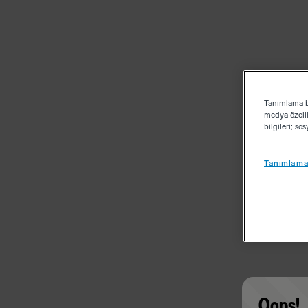
Tanımlama bi
medya özelli
bilgileri; s
Tanımlama 
Oops!