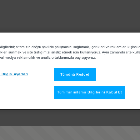
lgilerini; sitemizin doğru şekilde çalışmasını sağlamak, içerikleri ve reklamları kişisell
kleri sunmak ve site trafiğimizi analiz etmek için kullanıyoruz. Aynı zamanda site kullan
osyal medya, reklamcılık ve analiz ortaklarımızla paylaşıyoruz.
Bilgisi Ayarları
Tümünü Reddet
Tüm Tanımlama Bilgilerini Kabul Et