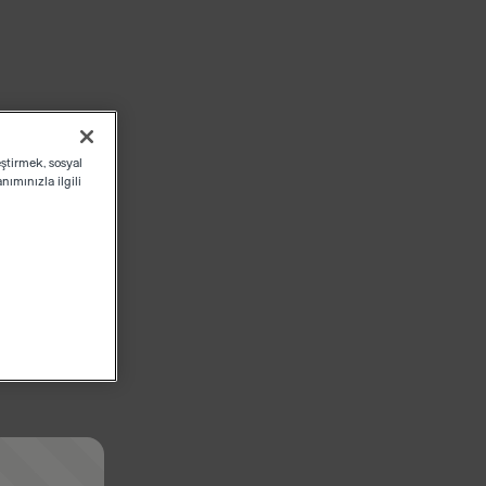
eştirmek, sosyal
ımınızla ilgili