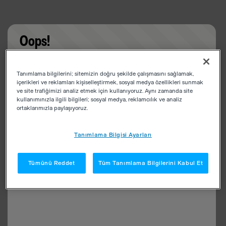
Oops!
Something went wrong. Please try refreshing the
Tanımlama bilgilerini; sitemizin doğru şekilde çalışmasını sağlamak,
app
içerikleri ve reklamları kişiselleştirmek, sosyal medya özellikleri sunmak
ve site trafiğimizi analiz etmek için kullanıyoruz. Aynı zamanda site
kullanımınızla ilgili bilgileri; sosyal medya, reklamcılık ve analiz
ortaklarımızla paylaşıyoruz.
Tanımlama Bilgisi Ayarları
Tümünü Reddet
Tüm Tanımlama Bilgilerini Kabul Et