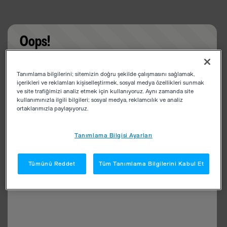
Oops!
Something went wrong. Please try refreshing the
Tanımlama bilgilerini; sitemizin doğru şekilde çalışmasını sağlamak,
app
içerikleri ve reklamları kişiselleştirmek, sosyal medya özellikleri sunmak
ve site trafiğimizi analiz etmek için kullanıyoruz. Aynı zamanda site
kullanımınızla ilgili bilgileri; sosyal medya, reklamcılık ve analiz
ortaklarımızla paylaşıyoruz.
Tanımlama Bilgisi Ayarları
Tümünü Reddet
Tüm Tanımlama Bilgilerini Kabul Et