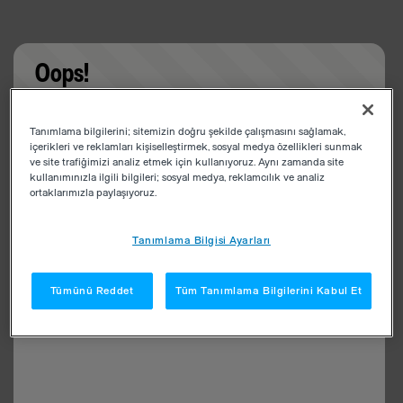
Oops!
Something went wrong. Please try refreshing the
Tanımlama bilgilerini; sitemizin doğru şekilde çalışmasını sağlamak,
app
içerikleri ve reklamları kişiselleştirmek, sosyal medya özellikleri sunmak
ve site trafiğimizi analiz etmek için kullanıyoruz. Aynı zamanda site
kullanımınızla ilgili bilgileri; sosyal medya, reklamcılık ve analiz
ortaklarımızla paylaşıyoruz.
Tanımlama Bilgisi Ayarları
Tümünü Reddet
Tüm Tanımlama Bilgilerini Kabul Et