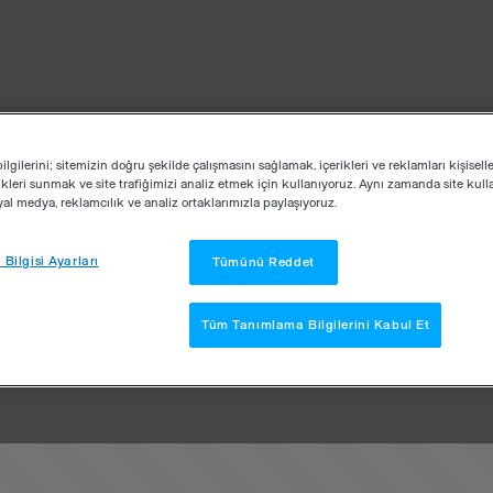
lgilerini; sitemizin doğru şekilde çalışmasını sağlamak, içerikleri ve reklamları kişisell
kleri sunmak ve site trafiğimizi analiz etmek için kullanıyoruz. Aynı zamanda site kullan
osyal medya, reklamcılık ve analiz ortaklarımızla paylaşıyoruz.
Bilgisi Ayarları
Tümünü Reddet
Tüm Tanımlama Bilgilerini Kabul Et