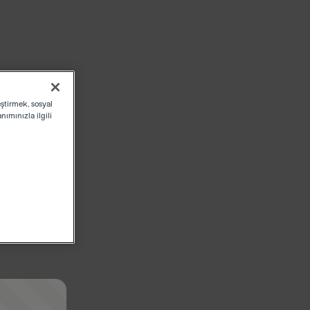
eştirmek, sosyal
ımınızla ilgili