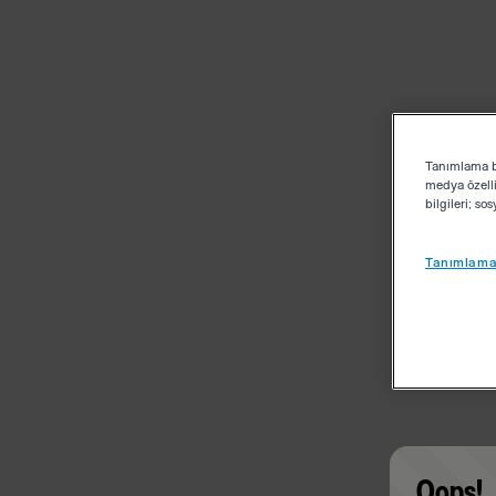
Tanımlama bi
medya özelli
bilgileri; s
Tanımlama 
Oops!