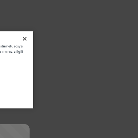
eştirmek, sosyal
ımınızla ilgili