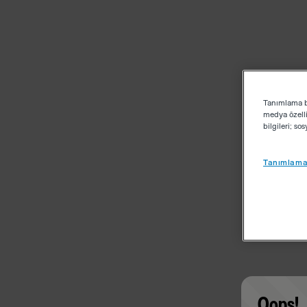
Tanımlama bi
medya özelli
bilgileri; s
Tanımlama 
Oops!