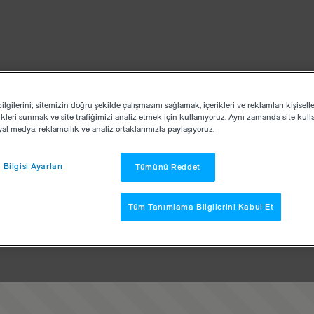
lgilerini; sitemizin doğru şekilde çalışmasını sağlamak, içerikleri ve reklamları kişisell
kleri sunmak ve site trafiğimizi analiz etmek için kullanıyoruz. Aynı zamanda site kullan
osyal medya, reklamcılık ve analiz ortaklarımızla paylaşıyoruz.
Bilgisi Ayarları
Tümünü Reddet
Tüm Tanımlama Bilgilerini Kabul Et