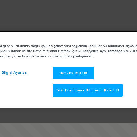
lgilerini; sitemizin doğru şekilde çalışmasını sağlamak, içerikleri ve reklamları kişisell
kleri sunmak ve site trafiğimizi analiz etmek için kullanıyoruz. Aynı zamanda site kullan
osyal medya, reklamcılık ve analiz ortaklarımızla paylaşıyoruz.
Bilgisi Ayarları
Tümünü Reddet
Tüm Tanımlama Bilgilerini Kabul Et