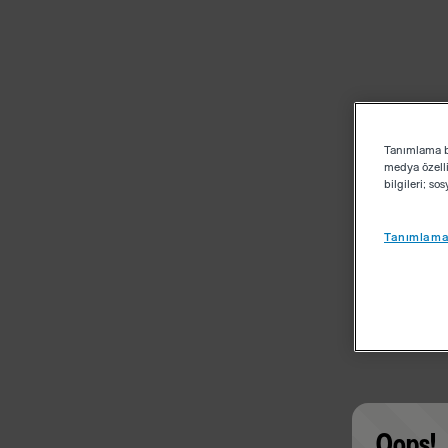
Tanımlama bi
medya özelli
bilgileri; s
Tanımlama 
Oops!