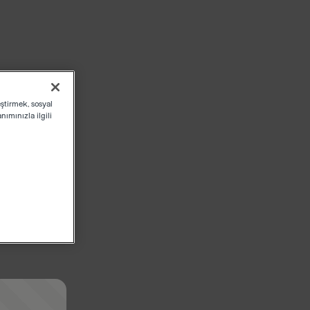
eştirmek, sosyal
ımınızla ilgili