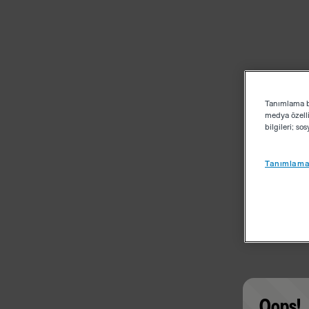
Tanımlama bi
medya özelli
bilgileri; s
Tanımlama 
Oops!