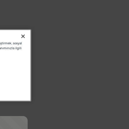
eştirmek, sosyal
ımınızla ilgili