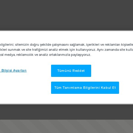
lgilerini; sitemizin doğru şekilde çalışmasını sağlamak, içerikleri ve reklamları kişisell
kleri sunmak ve site trafiğimizi analiz etmek için kullanıyoruz. Aynı zamanda site kullan
osyal medya, reklamcılık ve analiz ortaklarımızla paylaşıyoruz.
Bilgisi Ayarları
Tümünü Reddet
Tüm Tanımlama Bilgilerini Kabul Et