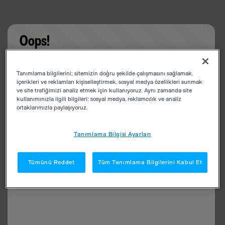
Oops!
Something went wrong. Please try refreshing the
Tanımlama bilgilerini; sitemizin doğru şekilde çalışmasını sağlamak,
app
içerikleri ve reklamları kişiselleştirmek, sosyal medya özellikleri sunmak
ve site trafiğimizi analiz etmek için kullanıyoruz. Aynı zamanda site
kullanımınızla ilgili bilgileri; sosyal medya, reklamcılık ve analiz
ortaklarımızla paylaşıyoruz.
Tanımlama Bilgisi Ayarları
Tümünü Reddet
Tüm Tanımlama Bilgilerini Kabul Et