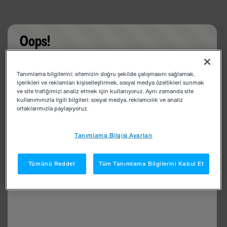
Oops!
Something went wrong. Please try refreshing the
Tanımlama bilgilerini; sitemizin doğru şekilde çalışmasını sağlamak,
app
içerikleri ve reklamları kişiselleştirmek, sosyal medya özellikleri sunmak
ve site trafiğimizi analiz etmek için kullanıyoruz. Aynı zamanda site
kullanımınızla ilgili bilgileri; sosyal medya, reklamcılık ve analiz
ortaklarımızla paylaşıyoruz.
Tanımlama Bilgisi Ayarları
Tümünü Reddet
Tüm Tanımlama Bilgilerini Kabul Et