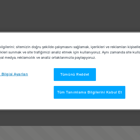
lgilerini; sitemizin doğru şekilde çalışmasını sağlamak, içerikleri ve reklamları kişisell
kleri sunmak ve site trafiğimizi analiz etmek için kullanıyoruz. Aynı zamanda site kullan
osyal medya, reklamcılık ve analiz ortaklarımızla paylaşıyoruz.
Bilgisi Ayarları
Tümünü Reddet
Tüm Tanımlama Bilgilerini Kabul Et