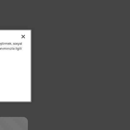
eştirmek, sosyal
ımınızla ilgili