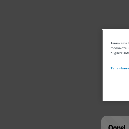
Tanımlama bi
medya özelli
bilgileri; s
Tanımlama 
Oops!