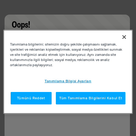
Oops!
Something went wrong. Please try refreshing the
Tanımlama bilgilerini; sitemizin doğru şekilde çalışmasını sağlamak,
app
içerikleri ve reklamları kişiselleştirmek, sosyal medya özellikleri sunmak
ve site trafiğimizi analiz etmek için kullanıyoruz. Aynı zamanda site
kullanımınızla ilgili bilgileri; sosyal medya, reklamcılık ve analiz
ortaklarımızla paylaşıyoruz.
Tanımlama Bilgisi Ayarları
Tümünü Reddet
Tüm Tanımlama Bilgilerini Kabul Et