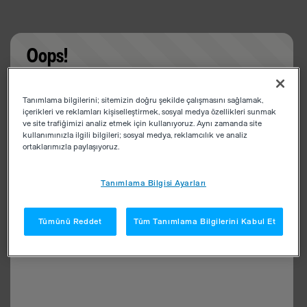
Oops!
Something went wrong. Please try refreshing the
Tanımlama bilgilerini; sitemizin doğru şekilde çalışmasını sağlamak,
app
içerikleri ve reklamları kişiselleştirmek, sosyal medya özellikleri sunmak
ve site trafiğimizi analiz etmek için kullanıyoruz. Aynı zamanda site
kullanımınızla ilgili bilgileri; sosyal medya, reklamcılık ve analiz
ortaklarımızla paylaşıyoruz.
Tanımlama Bilgisi Ayarları
Tümünü Reddet
Tüm Tanımlama Bilgilerini Kabul Et