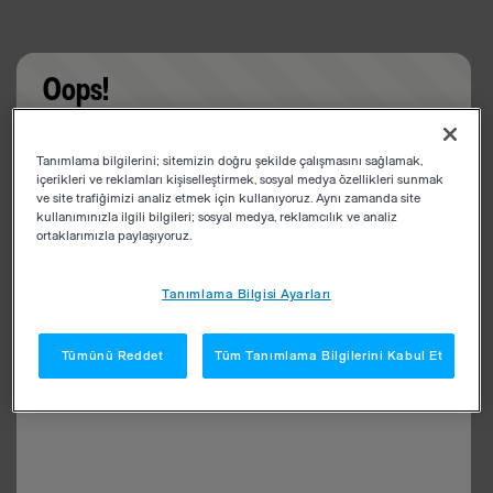
Oops!
Something went wrong. Please try refreshing the
Tanımlama bilgilerini; sitemizin doğru şekilde çalışmasını sağlamak,
app
içerikleri ve reklamları kişiselleştirmek, sosyal medya özellikleri sunmak
ve site trafiğimizi analiz etmek için kullanıyoruz. Aynı zamanda site
kullanımınızla ilgili bilgileri; sosyal medya, reklamcılık ve analiz
ortaklarımızla paylaşıyoruz.
Tanımlama Bilgisi Ayarları
Tümünü Reddet
Tüm Tanımlama Bilgilerini Kabul Et