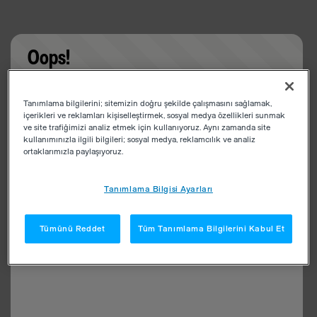
Oops!
Something went wrong. Please try refreshing the
Tanımlama bilgilerini; sitemizin doğru şekilde çalışmasını sağlamak,
app
içerikleri ve reklamları kişiselleştirmek, sosyal medya özellikleri sunmak
ve site trafiğimizi analiz etmek için kullanıyoruz. Aynı zamanda site
kullanımınızla ilgili bilgileri; sosyal medya, reklamcılık ve analiz
ortaklarımızla paylaşıyoruz.
Tanımlama Bilgisi Ayarları
Tümünü Reddet
Tüm Tanımlama Bilgilerini Kabul Et