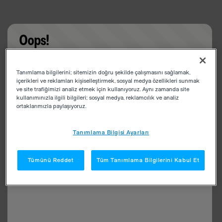
Oops!
Something went wrong. Please try refreshing the
Tanımlama bilgilerini; sitemizin doğru şekilde çalışmasını sağlamak,
app
içerikleri ve reklamları kişiselleştirmek, sosyal medya özellikleri sunmak
ve site trafiğimizi analiz etmek için kullanıyoruz. Aynı zamanda site
kullanımınızla ilgili bilgileri; sosyal medya, reklamcılık ve analiz
ortaklarımızla paylaşıyoruz.
Tanımlama Bilgisi Ayarları
Tümünü Reddet
Tüm Tanımlama Bilgilerini Kabul Et