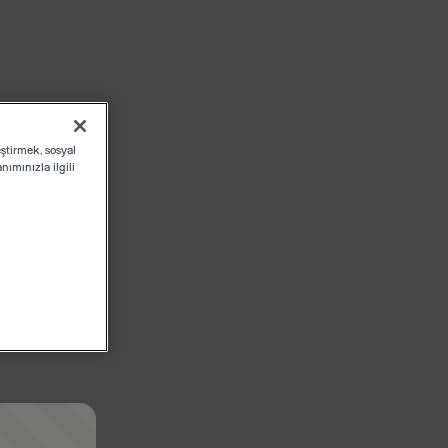
eştirmek, sosyal
ımınızla ilgili