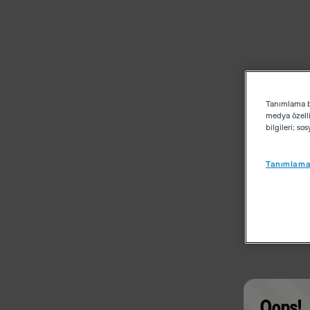
Tanımlama bi
medya özelli
bilgileri; s
Tanımlama 
Oops!