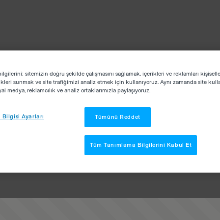
lgilerini; sitemizin doğru şekilde çalışmasını sağlamak, içerikleri ve reklamları kişisell
kleri sunmak ve site trafiğimizi analiz etmek için kullanıyoruz. Aynı zamanda site kullan
osyal medya, reklamcılık ve analiz ortaklarımızla paylaşıyoruz.
Bilgisi Ayarları
Tümünü Reddet
Tüm Tanımlama Bilgilerini Kabul Et