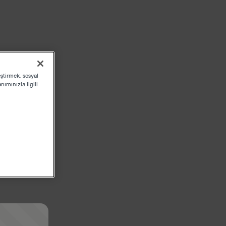
eştirmek, sosyal
ımınızla ilgili