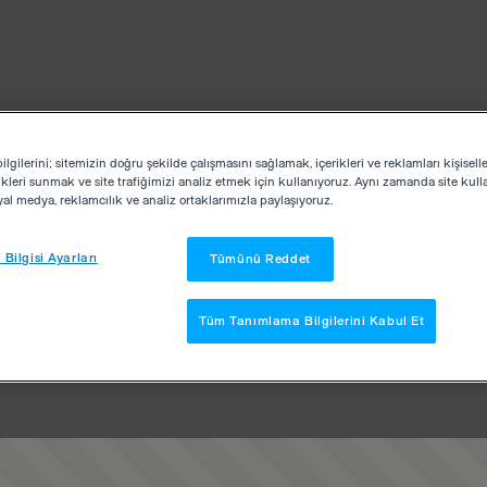
lgilerini; sitemizin doğru şekilde çalışmasını sağlamak, içerikleri ve reklamları kişisell
kleri sunmak ve site trafiğimizi analiz etmek için kullanıyoruz. Aynı zamanda site kullan
osyal medya, reklamcılık ve analiz ortaklarımızla paylaşıyoruz.
Bilgisi Ayarları
Tümünü Reddet
Tüm Tanımlama Bilgilerini Kabul Et