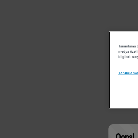
Tanımlama bi
medya özelli
bilgileri; s
Tanımlama 
Oops!