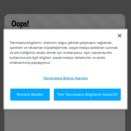
Oops!
Something went wrong. Please try refreshing the
Tanımlama bilgilerini; sitemizin doğru şekilde çalışmasını sağlamak,
app
içerikleri ve reklamları kişiselleştirmek, sosyal medya özellikleri sunmak
ve site trafiğimizi analiz etmek için kullanıyoruz. Aynı zamanda site
kullanımınızla ilgili bilgileri; sosyal medya, reklamcılık ve analiz
ortaklarımızla paylaşıyoruz.
Tanımlama Bilgisi Ayarları
Tümünü Reddet
Tüm Tanımlama Bilgilerini Kabul Et