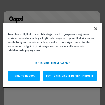
Oops!
Something went wrong. Please try refreshing the
Tanımlama bilgilerini; sitemizin doğru şekilde çalışmasını sağlamak,
app
içerikleri ve reklamları kişiselleştirmek, sosyal medya özellikleri sunmak
ve site trafiğimizi analiz etmek için kullanıyoruz. Aynı zamanda site
kullanımınızla ilgili bilgileri; sosyal medya, reklamcılık ve analiz
ortaklarımızla paylaşıyoruz.
Tanımlama Bilgisi Ayarları
Tümünü Reddet
Tüm Tanımlama Bilgilerini Kabul Et