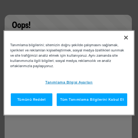
Oops!
Something went wrong. Please try refreshing the
Tanımlama bilgilerini; sitemizin doğru şekilde çalışmasını sağlamak,
app
içerikleri ve reklamları kişiselleştirmek, sosyal medya özellikleri sunmak
ve site trafiğimizi analiz etmek için kullanıyoruz. Aynı zamanda site
kullanımınızla ilgili bilgileri; sosyal medya, reklamcılık ve analiz
ortaklarımızla paylaşıyoruz.
Tanımlama Bilgisi Ayarları
Tümünü Reddet
Tüm Tanımlama Bilgilerini Kabul Et