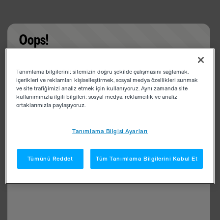
Oops!
Something went wrong. Please try refreshing the
Tanımlama bilgilerini; sitemizin doğru şekilde çalışmasını sağlamak,
app
içerikleri ve reklamları kişiselleştirmek, sosyal medya özellikleri sunmak
ve site trafiğimizi analiz etmek için kullanıyoruz. Aynı zamanda site
kullanımınızla ilgili bilgileri; sosyal medya, reklamcılık ve analiz
ortaklarımızla paylaşıyoruz.
Tanımlama Bilgisi Ayarları
Tümünü Reddet
Tüm Tanımlama Bilgilerini Kabul Et