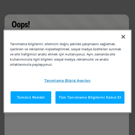
Oops!
Something went wrong. Please try refreshing the
Tanımlama bilgilerini; sitemizin doğru şekilde çalışmasını sağlamak,
app
içerikleri ve reklamları kişiselleştirmek, sosyal medya özellikleri sunmak
ve site trafiğimizi analiz etmek için kullanıyoruz. Aynı zamanda site
kullanımınızla ilgili bilgileri; sosyal medya, reklamcılık ve analiz
ortaklarımızla paylaşıyoruz.
Tanımlama Bilgisi Ayarları
Tümünü Reddet
Tüm Tanımlama Bilgilerini Kabul Et