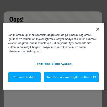
Oops!
Something went wrong. Please try refreshing the
Tanımlama bilgilerini; sitemizin doğru şekilde çalışmasını sağlamak,
app
içerikleri ve reklamları kişiselleştirmek, sosyal medya özellikleri sunmak
ve site trafiğimizi analiz etmek için kullanıyoruz. Aynı zamanda site
kullanımınızla ilgili bilgileri; sosyal medya, reklamcılık ve analiz
ortaklarımızla paylaşıyoruz.
Tanımlama Bilgisi Ayarları
Tümünü Reddet
Tüm Tanımlama Bilgilerini Kabul Et