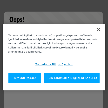
Oops!
Something went wrong. Please try refreshing the
Tanımlama bilgilerini; sitemizin doğru şekilde çalışmasını sağlamak,
app
içerikleri ve reklamları kişiselleştirmek, sosyal medya özellikleri sunmak
ve site trafiğimizi analiz etmek için kullanıyoruz. Aynı zamanda site
kullanımınızla ilgili bilgileri; sosyal medya, reklamcılık ve analiz
ortaklarımızla paylaşıyoruz.
Tanımlama Bilgisi Ayarları
Tümünü Reddet
Tüm Tanımlama Bilgilerini Kabul Et