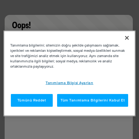
Oops!
Something went wrong. Please try refreshing the
Tanımlama bilgilerini; sitemizin doğru şekilde çalışmasını sağlamak,
app
içerikleri ve reklamları kişiselleştirmek, sosyal medya özellikleri sunmak
ve site trafiğimizi analiz etmek için kullanıyoruz. Aynı zamanda site
kullanımınızla ilgili bilgileri; sosyal medya, reklamcılık ve analiz
ortaklarımızla paylaşıyoruz.
Tanımlama Bilgisi Ayarları
Tümünü Reddet
Tüm Tanımlama Bilgilerini Kabul Et