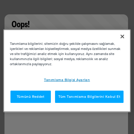
Oops!
Something went wrong. Please try refreshing the
Tanımlama bilgilerini; sitemizin doğru şekilde çalışmasını sağlamak,
app
içerikleri ve reklamları kişiselleştirmek, sosyal medya özellikleri sunmak
ve site trafiğimizi analiz etmek için kullanıyoruz. Aynı zamanda site
kullanımınızla ilgili bilgileri; sosyal medya, reklamcılık ve analiz
ortaklarımızla paylaşıyoruz.
Tanımlama Bilgisi Ayarları
Tümünü Reddet
Tüm Tanımlama Bilgilerini Kabul Et