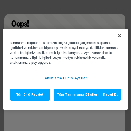
Oops!
Something went wrong. Please try refreshing the
Tanımlama bilgilerini; sitemizin doğru şekilde çalışmasını sağlamak,
app
içerikleri ve reklamları kişiselleştirmek, sosyal medya özellikleri sunmak
ve site trafiğimizi analiz etmek için kullanıyoruz. Aynı zamanda site
kullanımınızla ilgili bilgileri; sosyal medya, reklamcılık ve analiz
ortaklarımızla paylaşıyoruz.
Tanımlama Bilgisi Ayarları
Tümünü Reddet
Tüm Tanımlama Bilgilerini Kabul Et