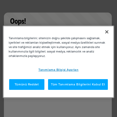
Oops!
Something went wrong. Please try refreshing the
Tanımlama bilgilerini; sitemizin doğru şekilde çalışmasını sağlamak,
app
içerikleri ve reklamları kişiselleştirmek, sosyal medya özellikleri sunmak
ve site trafiğimizi analiz etmek için kullanıyoruz. Aynı zamanda site
kullanımınızla ilgili bilgileri; sosyal medya, reklamcılık ve analiz
ortaklarımızla paylaşıyoruz.
Tanımlama Bilgisi Ayarları
Tümünü Reddet
Tüm Tanımlama Bilgilerini Kabul Et