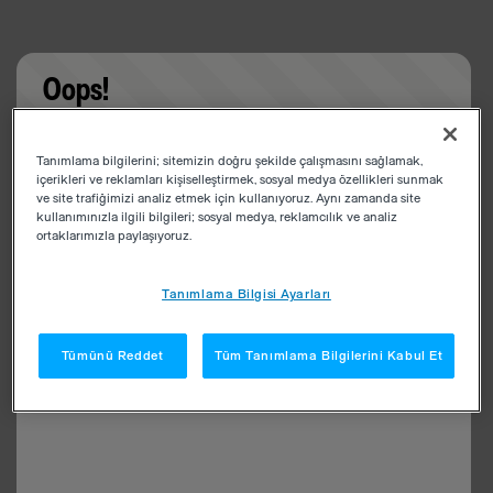
Oops!
Something went wrong. Please try refreshing the
Tanımlama bilgilerini; sitemizin doğru şekilde çalışmasını sağlamak,
app
içerikleri ve reklamları kişiselleştirmek, sosyal medya özellikleri sunmak
ve site trafiğimizi analiz etmek için kullanıyoruz. Aynı zamanda site
kullanımınızla ilgili bilgileri; sosyal medya, reklamcılık ve analiz
ortaklarımızla paylaşıyoruz.
Tanımlama Bilgisi Ayarları
Tümünü Reddet
Tüm Tanımlama Bilgilerini Kabul Et