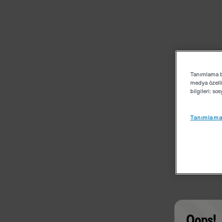
Tanımlama bi
medya özelli
bilgileri; s
Tanımlama 
Oops!