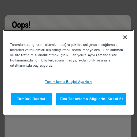
Oops!
Something went wrong. Please try refreshing the
Tanımlama bilgilerini; sitemizin doğru şekilde çalışmasını sağlamak,
app
içerikleri ve reklamları kişiselleştirmek, sosyal medya özellikleri sunmak
ve site trafiğimizi analiz etmek için kullanıyoruz. Aynı zamanda site
kullanımınızla ilgili bilgileri; sosyal medya, reklamcılık ve analiz
ortaklarımızla paylaşıyoruz.
Tanımlama Bilgisi Ayarları
Tümünü Reddet
Tüm Tanımlama Bilgilerini Kabul Et