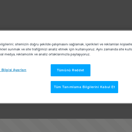
lgilerini; sitemizin doğru şekilde çalışmasını sağlamak, içerikleri ve reklamları kişisell
kleri sunmak ve site trafiğimizi analiz etmek için kullanıyoruz. Aynı zamanda site kullan
osyal medya, reklamcılık ve analiz ortaklarımızla paylaşıyoruz.
Bilgisi Ayarları
Tümünü Reddet
Tüm Tanımlama Bilgilerini Kabul Et