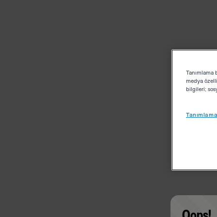
Tanımlama bi
medya özelli
bilgileri; s
Tanımlama 
Oops!