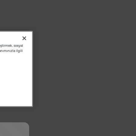
eştirmek, sosyal
ımınızla ilgili