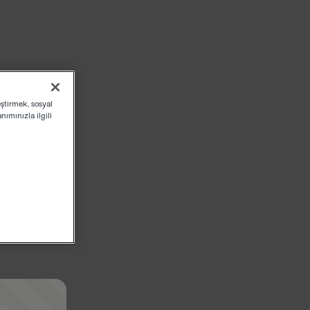
eştirmek, sosyal
ımınızla ilgili