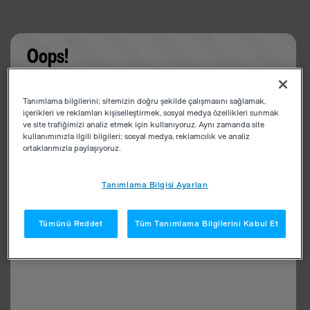
Oops!
Something went wrong. Please try refreshing the
Tanımlama bilgilerini; sitemizin doğru şekilde çalışmasını sağlamak,
app
içerikleri ve reklamları kişiselleştirmek, sosyal medya özellikleri sunmak
ve site trafiğimizi analiz etmek için kullanıyoruz. Aynı zamanda site
kullanımınızla ilgili bilgileri; sosyal medya, reklamcılık ve analiz
ortaklarımızla paylaşıyoruz.
Tanımlama Bilgisi Ayarları
Tümünü Reddet
Tüm Tanımlama Bilgilerini Kabul Et