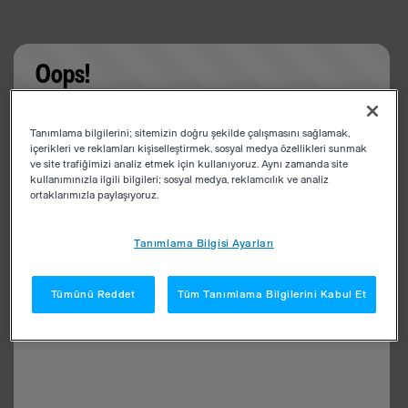
Oops!
Something went wrong. Please try refreshing the
Tanımlama bilgilerini; sitemizin doğru şekilde çalışmasını sağlamak,
app
içerikleri ve reklamları kişiselleştirmek, sosyal medya özellikleri sunmak
ve site trafiğimizi analiz etmek için kullanıyoruz. Aynı zamanda site
kullanımınızla ilgili bilgileri; sosyal medya, reklamcılık ve analiz
ortaklarımızla paylaşıyoruz.
Tanımlama Bilgisi Ayarları
Tümünü Reddet
Tüm Tanımlama Bilgilerini Kabul Et