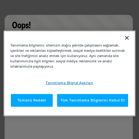
Oops!
Something went wrong. Please try refreshing the
Tanımlama bilgilerini; sitemizin doğru şekilde çalışmasını sağlamak,
app
içerikleri ve reklamları kişiselleştirmek, sosyal medya özellikleri sunmak
ve site trafiğimizi analiz etmek için kullanıyoruz. Aynı zamanda site
kullanımınızla ilgili bilgileri; sosyal medya, reklamcılık ve analiz
ortaklarımızla paylaşıyoruz.
Tanımlama Bilgisi Ayarları
Tümünü Reddet
Tüm Tanımlama Bilgilerini Kabul Et