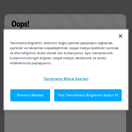
Oops!
Something went wrong. Please try refreshing the
Tanımlama bilgilerini; sitemizin doğru şekilde çalışmasını sağlamak,
app
içerikleri ve reklamları kişiselleştirmek, sosyal medya özellikleri sunmak
ve site trafiğimizi analiz etmek için kullanıyoruz. Aynı zamanda site
kullanımınızla ilgili bilgileri; sosyal medya, reklamcılık ve analiz
ortaklarımızla paylaşıyoruz.
Tanımlama Bilgisi Ayarları
Tümünü Reddet
Tüm Tanımlama Bilgilerini Kabul Et