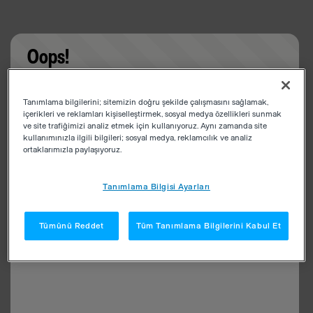
Oops!
Something went wrong. Please try refreshing the
Tanımlama bilgilerini; sitemizin doğru şekilde çalışmasını sağlamak,
app
içerikleri ve reklamları kişiselleştirmek, sosyal medya özellikleri sunmak
ve site trafiğimizi analiz etmek için kullanıyoruz. Aynı zamanda site
kullanımınızla ilgili bilgileri; sosyal medya, reklamcılık ve analiz
ortaklarımızla paylaşıyoruz.
Tanımlama Bilgisi Ayarları
Tümünü Reddet
Tüm Tanımlama Bilgilerini Kabul Et