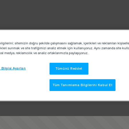
lgilerini; sitemizin doğru şekilde çalışmasını sağlamak, içerikleri ve reklamları kişisell
kleri sunmak ve site trafiğimizi analiz etmek için kullanıyoruz. Aynı zamanda site kullan
osyal medya, reklamcılık ve analiz ortaklarımızla paylaşıyoruz.
Bilgisi Ayarları
Tümünü Reddet
Tüm Tanımlama Bilgilerini Kabul Et