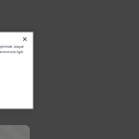
eştirmek, sosyal
ımınızla ilgili