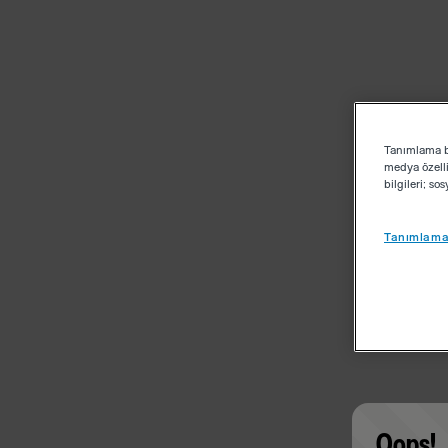
Tanımlama bi
medya özelli
bilgileri; s
Tanımlama 
Oops!