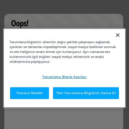
Oops!
Something went wrong. Please try refreshing the
Tanımlama bilgilerini; sitemizin doğru şekilde çalışmasını sağlamak,
app
içerikleri ve reklamları kişiselleştirmek, sosyal medya özellikleri sunmak
ve site trafiğimizi analiz etmek için kullanıyoruz. Aynı zamanda site
kullanımınızla ilgili bilgileri; sosyal medya, reklamcılık ve analiz
ortaklarımızla paylaşıyoruz.
Tanımlama Bilgisi Ayarları
Tümünü Reddet
Tüm Tanımlama Bilgilerini Kabul Et