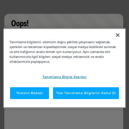
Oops!
Something went wrong. Please try refreshing the
Tanımlama bilgilerini; sitemizin doğru şekilde çalışmasını sağlamak,
app
içerikleri ve reklamları kişiselleştirmek, sosyal medya özellikleri sunmak
ve site trafiğimizi analiz etmek için kullanıyoruz. Aynı zamanda site
kullanımınızla ilgili bilgileri; sosyal medya, reklamcılık ve analiz
ortaklarımızla paylaşıyoruz.
Tanımlama Bilgisi Ayarları
Tümünü Reddet
Tüm Tanımlama Bilgilerini Kabul Et