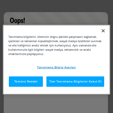
Oops!
Something went wrong. Please try refreshing the
Tanımlama bilgilerini; sitemizin doğru şekilde çalışmasını sağlamak,
app
içerikleri ve reklamları kişiselleştirmek, sosyal medya özellikleri sunmak
ve site trafiğimizi analiz etmek için kullanıyoruz. Aynı zamanda site
kullanımınızla ilgili bilgileri; sosyal medya, reklamcılık ve analiz
ortaklarımızla paylaşıyoruz.
Tanımlama Bilgisi Ayarları
Tümünü Reddet
Tüm Tanımlama Bilgilerini Kabul Et