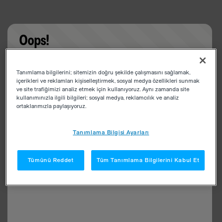
Oops!
Something went wrong. Please try refreshing the
Tanımlama bilgilerini; sitemizin doğru şekilde çalışmasını sağlamak,
app
içerikleri ve reklamları kişiselleştirmek, sosyal medya özellikleri sunmak
ve site trafiğimizi analiz etmek için kullanıyoruz. Aynı zamanda site
kullanımınızla ilgili bilgileri; sosyal medya, reklamcılık ve analiz
ortaklarımızla paylaşıyoruz.
Tanımlama Bilgisi Ayarları
Tümünü Reddet
Tüm Tanımlama Bilgilerini Kabul Et