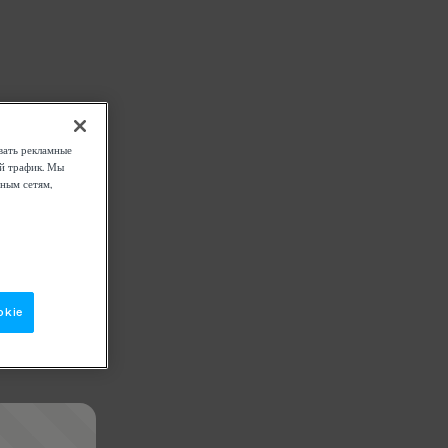
вать рекламные
ой трафик. Мы
ным сетям,
okie