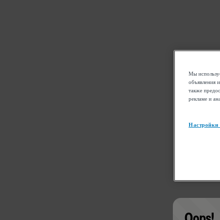
Мы используе
объявления и
также предос
рекламе и ан
Настройки
Oops!