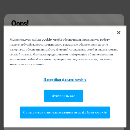
Oops!
Something went wrong. Please try refreshing the
Мы используем файлы cookie, чтобы обеспечивать правильную работу
app
нашего веб-сайта, персонализировать рекламные объявления и другие
материалы, обеспечивать работу функций социальных сетей и анализировать
сетевой трафик. Мы также предоставляем информацию об использовании
вами нашего веб-сайта своим партнерам по социальным сетям, рекламе и
аналитическим системам.
Настройки файлов cookie
Отклонить все
Согласиться с использованием всех файлов cookie