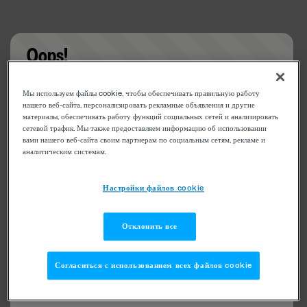
Oops!
Something went wrong. Please try refreshing the
Мы используем файлы cookie, чтобы обеспечивать правильную работу
app
нашего веб-сайта, персонализировать рекламные объявления и другие
материалы, обеспечивать работу функций социальных сетей и анализировать
сетевой трафик. Мы также предоставляем информацию об использовании
вами нашего веб-сайта своим партнерам по социальным сетям, рекламе и
аналитическим системам.
Настройки файлов cookie
Отклонить все
Согласиться с использованием всех файлов cookie