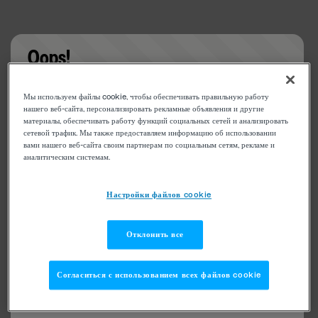
Oops!
Something went wrong. Please try refreshing the
Мы используем файлы cookie, чтобы обеспечивать правильную работу
app
нашего веб-сайта, персонализировать рекламные объявления и другие
материалы, обеспечивать работу функций социальных сетей и анализировать
сетевой трафик. Мы также предоставляем информацию об использовании
вами нашего веб-сайта своим партнерам по социальным сетям, рекламе и
аналитическим системам.
Настройки файлов cookie
Отклонить все
Согласиться с использованием всех файлов cookie