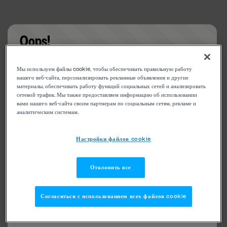
Oops!
Something went wrong. Please try refreshing the
Мы используем файлы cookie, чтобы обеспечивать правильную работу
app
нашего веб-сайта, персонализировать рекламные объявления и другие
материалы, обеспечивать работу функций социальных сетей и анализировать
сетевой трафик. Мы также предоставляем информацию об использовании
вами нашего веб-сайта своим партнерам по социальным сетям, рекламе и
аналитическим системам.
Настройки файлов cookie
Отклонить все
Согласиться с использованием всех файлов cookie