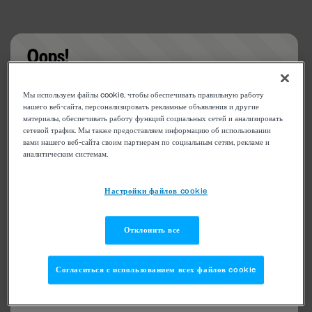
Oops!
Something went wrong. Please try refreshing the
Мы используем файлы cookie, чтобы обеспечивать правильную работу
app
нашего веб-сайта, персонализировать рекламные объявления и другие
материалы, обеспечивать работу функций социальных сетей и анализировать
сетевой трафик. Мы также предоставляем информацию об использовании
вами нашего веб-сайта своим партнерам по социальным сетям, рекламе и
аналитическим системам.
Настройки файлов cookie
Отклонить все
Согласиться с использованием всех файлов cookie